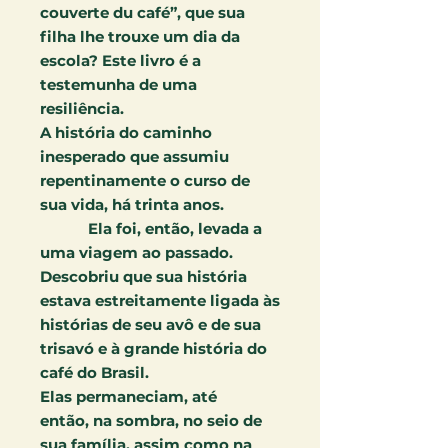
couverte du café”, que sua
filha lhe trouxe um dia da
escola? Este livro é a
teste
munha de uma
resiliência.
A história do caminho
ines
perado que assumiu
repen
tinamente o curso de
sua
vida, há trinta anos.
Ela foi, então, levada
a
uma viagem ao passado.
Descobriu que sua história
estava estreitamente ligada
às
histórias de seu avô e de
sua
trisavó e à grande histó
ria do
café do Brasil.
Elas
permaneciam, até
então,
na sombra, no seio de
sua família, assim como na