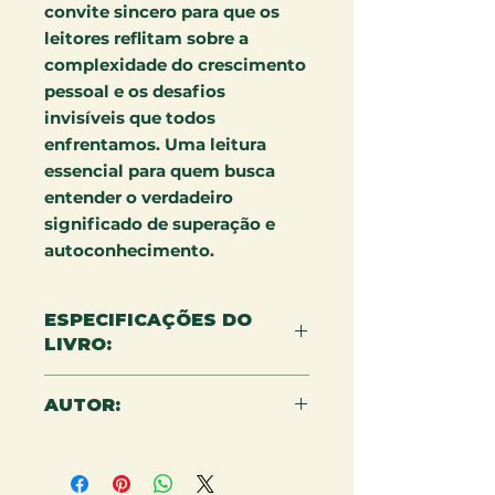
convite sincero para que os
leitores reflitam sobre a
complexidade do crescimento
pessoal e os desafios
invisíveis que todos
enfrentamos. Uma leitura
essencial para quem busca
entender o verdadeiro
significado de superação e
autoconhecimento.
ESPECIFICAÇÕES DO
LIVRO:
LIVRO: 15X22 CM - 230 PÁGINAS -
AUTOR:
P&B
EVALDO OLIVEIRA