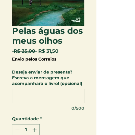
Pelas águas dos
meus olhos
Preço
Preço
 R$ 35,00 
R$ 31,50
normal
promocional
Envio pelos Correios
Deseja enviar de presente?
Escreva a mensagem que
acompanhará o livro! (opcional)
0/500
Quantidade
*