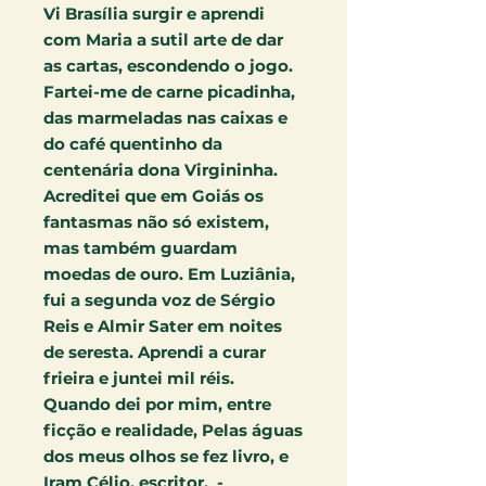
Vi Brasília surgir e aprendi
com Maria a sutil arte de dar
as cartas, escondendo o jogo.
Fartei-me de carne picadinha,
das marmeladas nas caixas e
do café quentinho da
centenária dona Virgininha.
Acreditei que em Goiás os
fantasmas não só existem,
mas também guardam
moedas de ouro. Em Luziânia,
fui a segunda voz de Sérgio
Reis e Almir Sater em noites
de seresta. Aprendi a curar
frieira e juntei mil réis.
Quando dei por mim, entre
ficção e realidade, Pelas águas
dos meus olhos se fez livro, e
Iram Célio, escritor. -