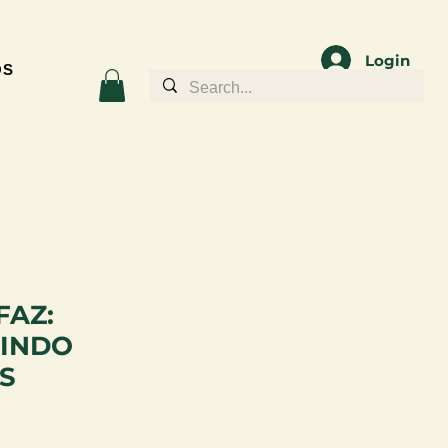
Login
OS
FAZ:
INDO
S