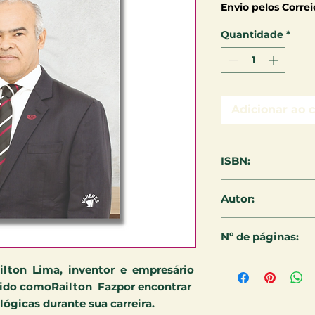
Envio pelos Correi
Quantidade
*
Adicionar ao 
ISBN:
978-65-5079-226-8
Autor:
José Railton Souz
Nº de páginas:
192
ilton Lima, inventor e empresário
ecido comoRailton Fazpor encontrar
ógicas durante sua carreira.