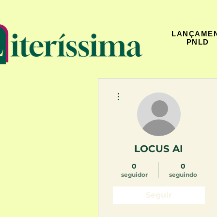
LANÇAME
PNLD
Mais ações
LOCUS AI
0
0
seguidor
seguindo
Seguir