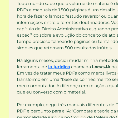
Todo mundo sabe que o volume de matéria é d
PDFs e manuais de 1.500 páginas é um desafio l
hora de fazer o famoso "estudo reverso" ou quan
informações entre diferentes doutrinadores. Vo
capítulo de Direito Administrativo e, quando pre
específico sobre a evolução do conceito de ato 
tempo precioso folheando páginas ou tentando 
simples que retornam 500 resultados inúteis.
Há alguns meses, decidi mudar minha metodolo
ferramenta de 
ia jurídica
 chamada 
Locus.IA
 na
Em vez de tratar meus PDFs como meros livros e
transformo em uma "base de conhecimento semâ
meu computador. A diferença em relação a qual
que eu converso com o material.
Por exemplo, pego três manuais diferentes de D
PDF e pergunto para a IA: "Compare a teoria da
personalidade jurídica no Código de Defesa do 