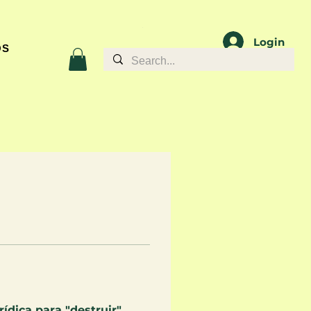
Login
OS
ídica para "destruir" 