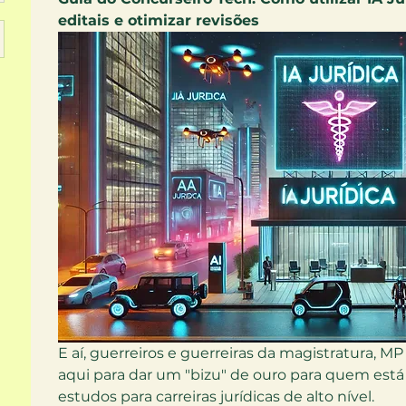
editais e otimizar revisões
E aí, guerreiros e guerreiras da magistratura, M
aqui para dar um "bizu" de ouro para quem est
estudos para carreiras jurídicas de alto nível.