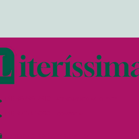
(31) 98296-2610
-
ATENDIMENTO AO CLIENTE
(31) 97153-5060
-
COMERCIAL
contato@literissima.com.br