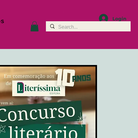
Login
OS