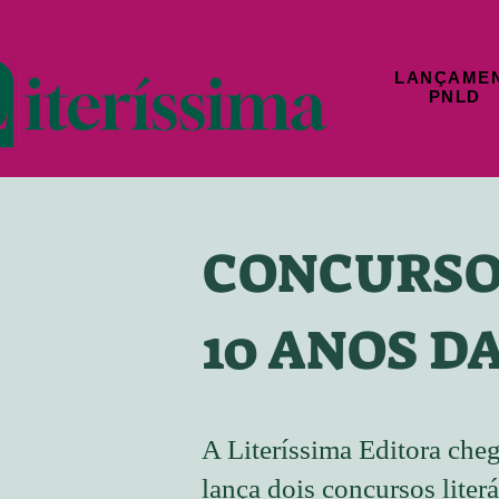
LANÇAME
PNLD
CONCURSO
10 ANOS D
A Literíssima Editora che
lança dois concursos lite