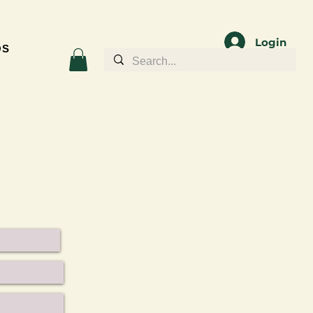
Login
OS