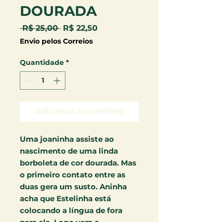
DOURADA
Preço
Preço
 R$ 25,00 
R$ 22,50
normal
promocional
Envio pelos Correios
Quantidade
*
Adicionar ao carrinho
Uma joaninha assiste ao
nascimento de uma linda
borboleta de cor dourada. Mas
o primeiro contato entre as
duas gera um susto. Aninha
acha que Estelinha está
colocando a língua de fora