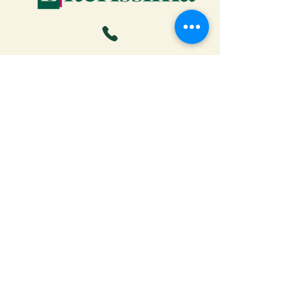
Faça o download da Cartilha
do Autor: tudo o que você
precisa saber para publicar
Receber ebook