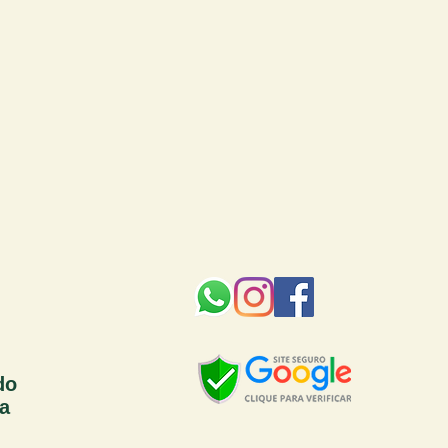
do
sa