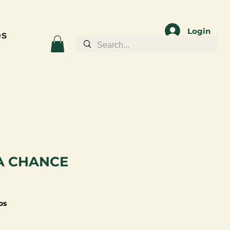
Login
OS
A CHANCE
os