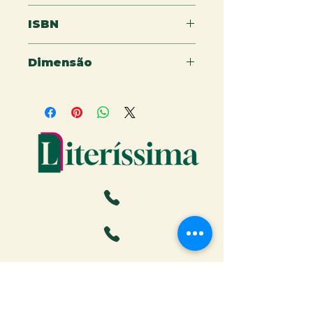
64
ISBN
9786550790851
Dimensão
15x21