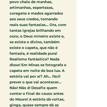
povo cheio de manhas,
artimanhas, espertezas,
coragens e medos agarrados
aos seus credos, tornando
reais suas fantasias... Ora, com
tantas igrejas brilhando em
ouro, o Deus mineiro existe e,
se existe o divino, também
existe o capeta, que não é
fantasia, é realidade pura!
Realismo fantástico? Nada
disso! Em Minas se fotografa o
capeta em noite de boa lua. A
estória vai por aí? Ah... fácil
prever o que vai acontecer...
Não! Não é! Desafio quem
contar o final do causo antes
do Mauro! A estória dá voltas,
ginga, quase sempre dá as