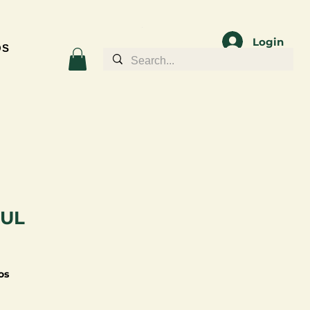
Login
OS
ZUL
os