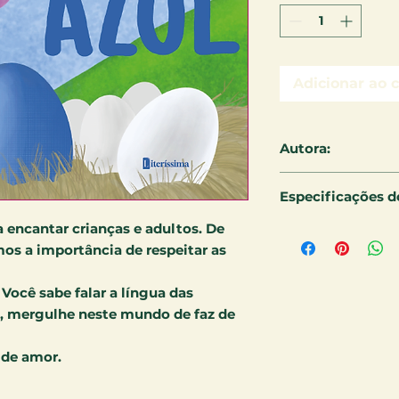
Adicionar ao 
Autora:
Ana Xavier
Especificações do
 encantar crianças e adultos. De
24 X 17 cm - 24 pá
mos a importância de respeitar as
 Você sabe falar a língua das
o, mergulhe neste mundo de faz de
 de amor.