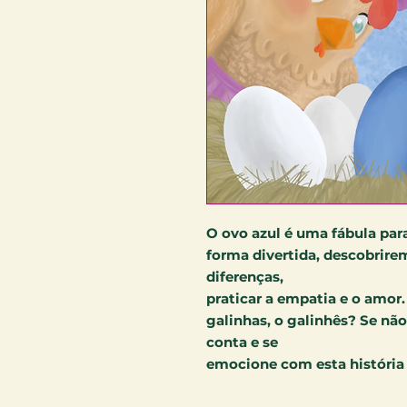
O ovo azul é uma fábula para
forma divertida, descobrire
diferenças,
praticar a empatia e o amor.
galinhas, o galinhês? Se nã
conta e se
emocione com esta história