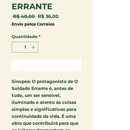
ERRANTE
Preço
Preço
 R$ 40,00 
R$ 36,00
normal
promocional
Envio pelos Correios
Quantidade
*
Adicionar ao carrinho
Sinopse
: O protagonista de O
Soldado Errante é, antes de
tudo, um ser sensível,
iluminado e atento às coisas
simples e significativas para
continuidade da vida. É uma
obra que contribuirá para que