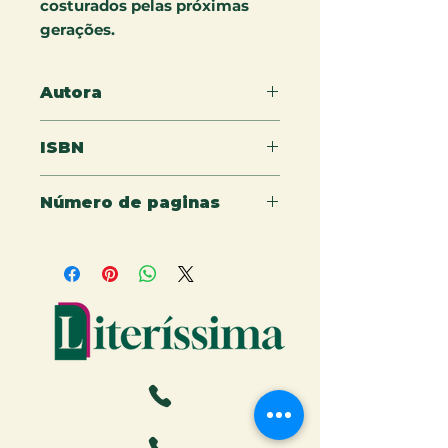
costurados pelas próximas
gerações.
Autora
Maria Célia Nunes
ISBN
978-65-5079-330-2
Número de paginas
36