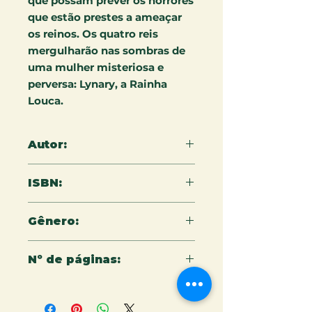
que possam prever os horrores
que estão prestes a ameaçar
os reinos. Os quatro reis
mergulharão nas sombras de
uma mulher misteriosa e
perversa: Lynary, a Rainha
Louca.
Autor:
Thiago V. Lacerda
ISBN:
978-65-5079-162-9
Gênero:
Ficção/fantasia
Nº de páginas:
638