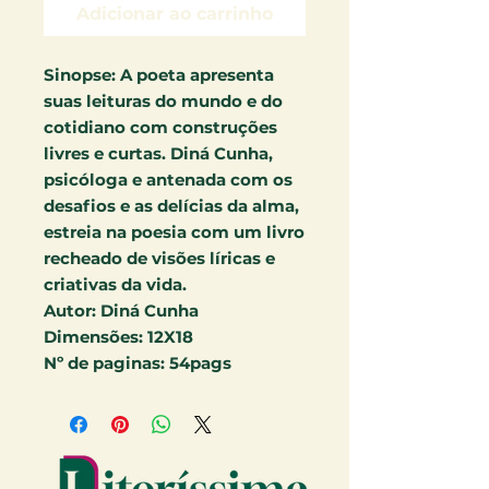
Adicionar ao carrinho
Sinopse:
A poeta apresenta
suas leituras do mundo e do
cotidiano com construções
livres e curtas. Diná Cunha,
psicóloga e antenada com os
desafios e as delícias da alma,
estreia na poesia com um livro
recheado de visões líricas e
criativas da vida.
Autor:
Diná Cunha
Dimensões:
12X18
Nº de paginas:
54pags