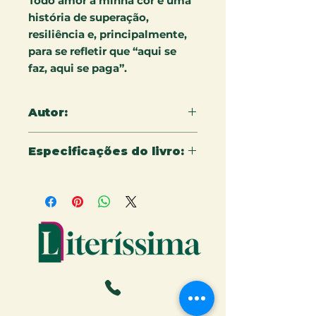
Todo amor à minha cor é uma
história de superação,
resiliência e, principalmente,
para se refletir que “aqui se
faz, aqui se paga”.
Autor:
Adirson Teles
Especificações do livro:
14 X 21 CM - 172 Páginas