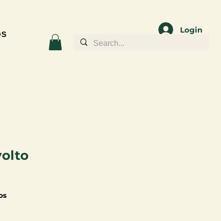
Login
OS
volto
os