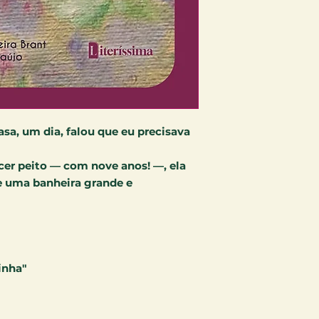
sa, um dia, falou que eu precisava
scer peito — com nove anos! —, ela
 uma banheira grande e
inha"