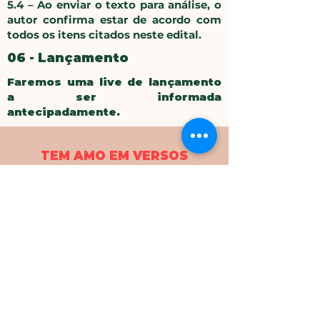
5.4 – Ao enviar o texto para análise, o
autor confirma estar de acordo com
todos os itens citados neste edital.
06 - Lançamento
Faremos uma live de lançamento
a ser informada
antecipadamente.
TEM AMO EM VERSOS
O LIVRO SERÁ PUBLICADO PELA
LITERÍSSIMA EDITORA LTDA
EM 10/03/2025
O amor é o principal tema dos
poemas desde a antiguidade.
Grandes nomes da literatura
mundial dedicaram versos aos