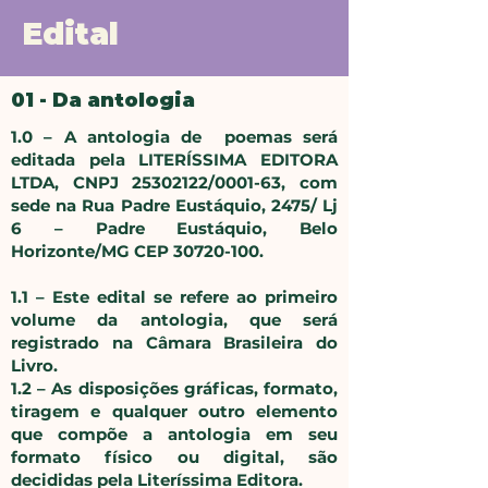
Edital
01 - Da antologia
1.0 – A antologia de poemas será
editada pela LITERÍSSIMA EDITORA
LTDA, CNPJ
25302122
/0001-63, com
sede na Rua Padre Eustáquio, 2475/ Lj
6 – Padre Eustáquio, Belo
Horizonte/MG CEP
30720-100
.
1.1 – Este edital se refere ao primeiro
volume da antologia, que será
registrado na Câmara Brasileira do
Livro.
1.2 – As disposições gráficas, formato,
tiragem e qualquer outro elemento
que compõe a antologia em seu
formato físico ou digital, são
decididas pela Literíssima Editora.