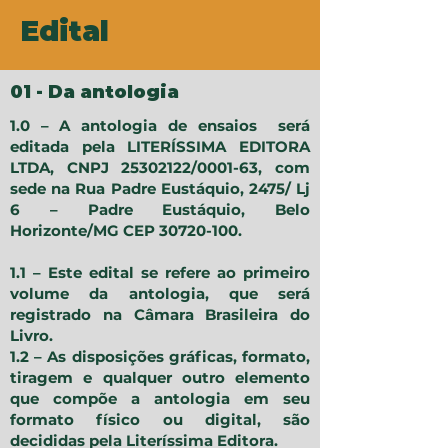
Edital
01 - Da antologia
1.0 – A antologia de ensaios será
editada pela LITERÍSSIMA EDITORA
LTDA, CNPJ
25302122
/0001-63, com
sede na Rua Padre Eustáquio, 2475/ Lj
6 – Padre Eustáquio, Belo
Horizonte/MG CEP
30720-100
.
1.1 – Este edital se refere ao primeiro
volume da antologia, que será
registrado na Câmara Brasileira do
Livro.
1.2 – As disposições gráficas, formato,
tiragem e qualquer outro elemento
que compõe a antologia em seu
formato físico ou digital, são
decididas pela Literíssima Editora.