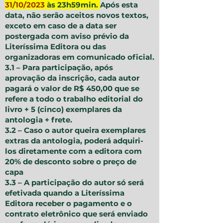
31/10/2023
às 23h59min.
Após esta
data, não serão aceitos novos textos,
exceto em caso de a data ser
postergada com aviso prévio da
Literíssima Editora ou das
organizadoras em comunicado oficial.
​3.1 – Para participação, após
aprovação da inscrição, cada autor
pagará o valor de R$ 450,00 que se
refere a todo o trabalho editorial do
livro + 5 (cinco) exemplares da
antologia + frete.
​3.2 – Caso o autor queira exemplares
extras da antologia, poderá adquiri-
los diretamente com a editora com
20% de desconto sobre o preço de
capa
​3.3 – A participação do autor só será
efetivada quando a Literíssima
Editora receber o pagamento e o
contrato eletrônico que será enviado