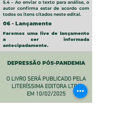
5.4 – Ao enviar o texto para análise, o
autor confirma estar de acordo com
todos os itens citados neste edital.
06 - Lançamento
Faremos uma live de lançamento
a ser informada
antecipadamente.
DEPRESSÃO PÓS-PANDEMIA
O LIVRO SERÁ PUBLICADO PELA
LITERÍSSIMA EDITORA LTDA
EM 10/02/2025
Em alta no mundo todo, a
depressão se agravou com o
isolamento e as mudanças de
rotina decorrentes da pandemia