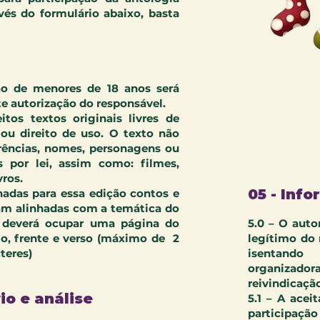
avés do formulário abaixo, basta
ção de menores de 18 anos será
e autorização do responsável.
itos textos originais livres de
 ou direito de uso. O texto não
erências, nomes, personagens ou
s por lei, assim como: filmes,
vros.
05 - Inf
onadas para essa edição contos e
jam alinhadas com a temática do
o deverá ocupar uma página do
5.0 – O auto
mo, frente e verso (máximo de 2
legítimo do
teres)
isentando
organizadora
reivindicação
io e análise
5.1 – A acei
participaçã