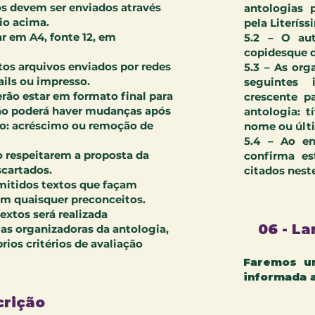
os devem ser enviados através
antologias 
io acima.
pela Literíss
r em A4, fonte 12, em
5.2 – O aut
copidesque d
itos arquivos enviados por redes
5.3 – As or
ails ou impresso.
seguintes
erão estar em formato final para
crescente p
Não poderá haver mudanças após
antologia: t
o: acréscimo ou remoção de
nome ou últ
5.4 – Ao en
o respeitarem a proposta da
confirma es
scartados.
citados neste
rmitidos textos que façam
em quaisquer preconceitos.
textos será realizada
06 - L
as organizadoras da antologia,
rios critérios de avaliação
Faremos u
informada 
crição