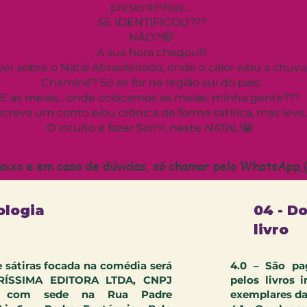
presentinhos...
SE IDENTIFICOU???
NÃO?!🤭
A sua hora chegou!!!
er sobre o Natal Abrasileirado, onde o calor e/ou a chuva 
Chaminé? Só se for na região sul do país.
E as meias... onde colocamos as meias, minha gente???
screva um conto e/ou crônica de forma satírica, mas leve..
O intuito é fazer Sorrir, neste NATAL!😁
​
baixo e em caso de dúvidas, só chamar pelo WhatsApp
(
ologia
04 - Do
livro
e sátiras focada na comédia será
4.0 – São pa
ERÍSSIMA EDITORA LTDA, CNPJ
pelos livros 
63, com sede na Rua Padre
exemplares da 