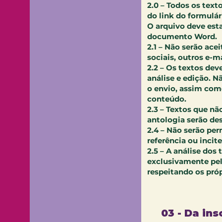
2.0 – Todos os text
do link do formulár
O arquivo deve esta
documento Word.
2.1 – Não serão ace
sociais, outros e-m
2.2 – Os textos dev
análise e edição. 
o envio, assim com
conteúdo.
2.3 – Textos que nã
antologia serão de
2.4 – Não serão pe
referência ou incit
2.5 – A análise dos 
exclusivamente pel
respeitando os próp
03 - Da ins