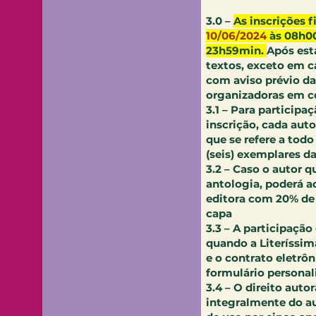
3.0 –
As inscrições f
10/06/2024
às 08h0
23h59min.
Após est
textos, exceto em c
com aviso prévio da
organizadoras em c
​3.1 – Para particip
inscrição, cada auto
que se refere a todo 
(seis) exemplares da
​3.2 – Caso o autor 
antologia, poderá a
editora com 20% de
capa
​3.3 – A participação
quando a Literíssi
e o contrato eletrô
formulário personal
​3.4 – O direito auto
integralmente do aut