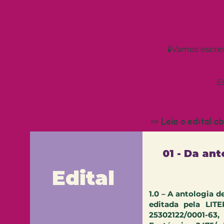
🕯️Vamos escrev
E
⇨ Leia o edital a
01 - Da ant
Edital
1.0 – A antologia d
editada pela LIT
25302122/0001-