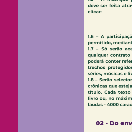
deve ser feita atr
clicar:
​
1.6 – A participa
permitido, mediant
1.7 – Só serão ace
qualquer contrato
poderá conter ref
trechos protegido
séries, músicas e li
1.8 – Serão seleci
crônicas que este
título. Cada text
livro ou, no máxi
laudas - 4000 carac
02 - Do env