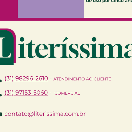
de uso por cinco ano
(31) 98296-2610
-
ATENDIMENTO AO CLIENTE
(31) 97153-5060
-
COMERCIAL
contato@literissima.com.br