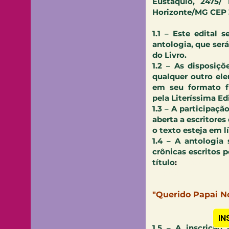
Eustáquio, 2475/
Horizonte/MG CEP 
1.1 – Este edital 
antologia, que será
do Livro.
1.2 – As disposiçõ
qualquer outro el
em seu formato fí
pela Literíssima Ed
1.3 – A participaçã
aberta a escritores
o texto esteja em 
1.4 – A antologia
crônicas escritos 
Sátira fo
título
:
"Abrasileirado"
"Querido Papai N
IN
​1.5 – A inscrição