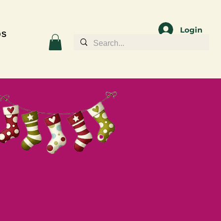
Login
OS