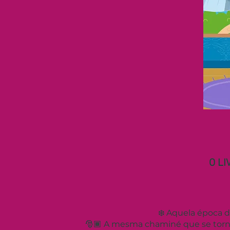
O LI
❄️ Aquela época d
🎅🏾 A mesma chaminé que se torn