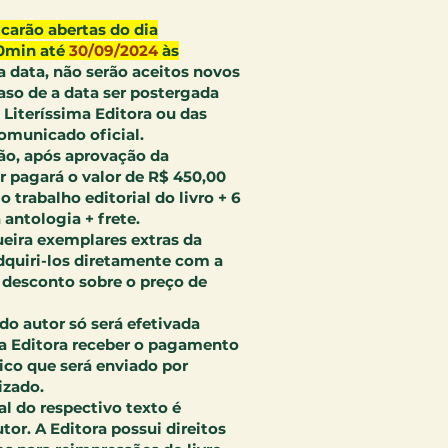
icarão abertas do dia
0min até
30/09/2024
às
a data, não serão aceitos novos
aso de a data ser postergada
 Literíssima Editora ou das
omunicado oficial.
ação, após aprovação da
r pagará o valor de R$ 450,00
o trabalho editorial do livro + 6
 antologia + frete.
queira exemplares extras da
dquiri-los diretamente com a
 desconto sobre o preço de
 do autor só será efetivada
ma Editora receber o pagamento
nico que será enviado por
izado.
ral do respectivo texto é
or. A Editora possui direitos