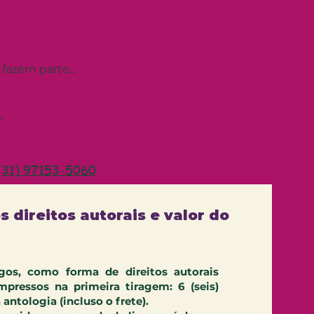
fazem parte...
.
31) 97153-5060
s direitos autorais e valor do
gos, como forma de direitos autorais
impressos na primeira tiragem: 6 (seis)
antologia (incluso o frete).