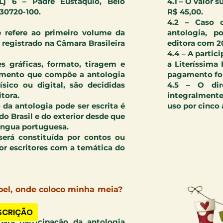
 Lj 6 – Padre Eustáquio, Belo
4.1 – O valor 
30720-100.
R$ 45,00.
4.2 – Caso o
se refere ao primeiro volume da
antologia, p
 registrado na Câmara Brasileira
editora com 2
4.4 – A partic
es gráficas, formato, tiragem e
a Literíssima
emento que compõe a antologia
pagamento for
sico ou digital, são decididas
4.5 – O dir
itora.
integralmente
o da antologia pode ser escrita é
uso por cinco 
 do Brasil e do exterior desde que
língua portuguesa.
 será constituída por contos ou
por escritores com a temática do
cada na comédia sobre um Natal
oel, onde coloco minha meia?
SCRIÇÃO
 para participação da antologia