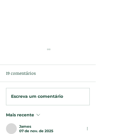
19 comentários
Bárbara Escrita
De Letra em Letra
Escreva um comentário
Mais recente
James
07 de nov. de 2025