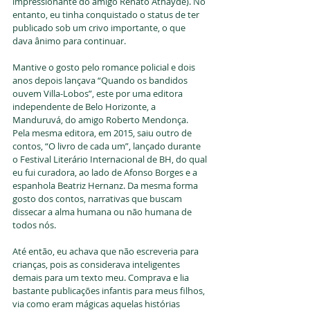
impressionante do amigo Renato Athayde). No 
entanto, eu tinha conquistado o status de ter 
publicado sob um crivo importante, o que 
dava ânimo para continuar. 
Mantive o gosto pelo romance policial e dois 
anos depois lançava “Quando os bandidos 
ouvem Villa-Lobos”, este por uma editora 
independente de Belo Horizonte, a 
Manduruvá, do amigo Roberto Mendonça. 
Pela mesma editora, em 2015, saiu outro de 
contos, “O livro de cada um”, lançado durante 
o Festival Literário Internacional de BH, do qual 
eu fui curadora, ao lado de Afonso Borges e a 
espanhola Beatriz Hernanz. Da mesma forma 
gosto dos contos, narrativas que buscam 
dissecar a alma humana ou não humana de 
todos nós. 
Até então, eu achava que não escreveria para 
crianças, pois as considerava inteligentes 
demais para um texto meu. Comprava e lia 
bastante publicações infantis para meus filhos, 
via como eram mágicas aquelas histórias 