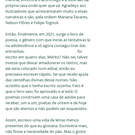
própria casa onde quer que vá. Agradeço aos 
ilustradores que acrescentaram muito a essas 
narrativas e são, pela ordem: Mariana Tavares, 
Nelson Flôres e Felipe Tognoli. 
Então, finalmente, em 2021, surge o livro de 
poesia, o gênero com que iniciei as tentativas lá 
na adolescência e só agora consegui tirar das 
entranhas. 
“A casa dos poetas minerais”
 foi 
escrito em quatro dias. Mérito? Não sei, talvez 
tivesse que deixar amadurecer os textos, mas 
ele seria colocado num edital, então eu 
precisava escrever rápido. Sei que recebi ajuda 
das centelhas divinas desse nomes. Não 
acredito que o tenha escrito sozinha. Fato é 
que o livro saiu, foi aprovado e aí está. O 
poemas constroem uma casa de adobe para 
receber, um a um, poetas de ontem e de hoje 
que são eternos e não podem ser esquecidos. 
Assim, escrevo uma vida de letras menos 
presentes do que eu gostaria. Escreveria mais, 
não fosse a necessidade do pão. Mas o gosto 