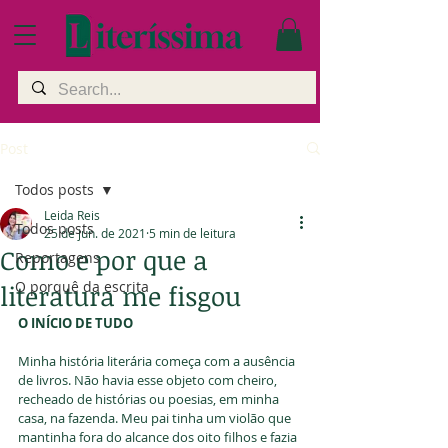
Post
Todos posts
Leida Reis
Todos posts
25 de jun. de 2021
5 min de leitura
Como e por que a
Reportagens
O porquê da escrita
literatura me fisgou
O INÍCIO DE TUDO
Minha história literária começa com a ausência 
de livros. Não havia esse objeto com cheiro, 
recheado de histórias ou poesias, em minha 
casa, na fazenda. Meu pai tinha um violão que 
mantinha fora do alcance dos oito filhos e fazia 