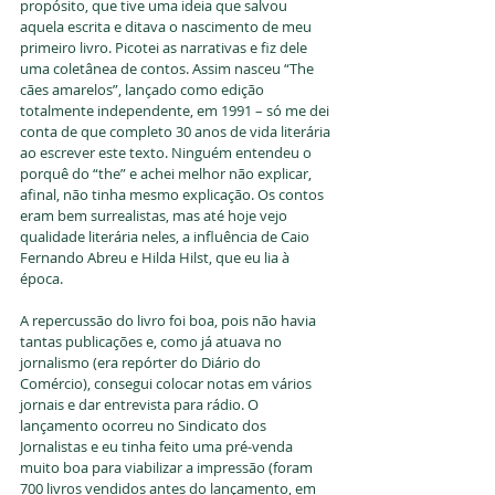
propósito, que tive uma ideia que salvou 
aquela escrita e ditava o nascimento de meu 
primeiro livro. Picotei as narrativas e fiz dele 
uma coletânea de contos. Assim nasceu “The 
cães amarelos”, lançado como edição 
totalmente independente, em 1991 – só me dei 
conta de que completo 30 anos de vida literária 
ao escrever este texto. Ninguém entendeu o 
porquê do “the” e achei melhor não explicar, 
afinal, não tinha mesmo explicação. Os contos 
eram bem surrealistas, mas até hoje vejo 
qualidade literária neles, a influência de Caio 
Fernando Abreu e Hilda Hilst, que eu lia à 
época. 
A repercussão do livro foi boa, pois não havia 
tantas publicações e, como já atuava no 
jornalismo (era repórter do Diário do 
Comércio), consegui colocar notas em vários 
jornais e dar entrevista para rádio. O 
lançamento ocorreu no Sindicato dos 
Jornalistas e eu tinha feito uma pré-venda 
muito boa para viabilizar a impressão (foram 
700 livros vendidos antes do lançamento, em 