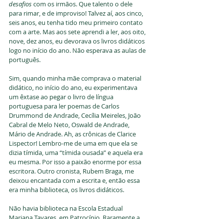
desafios
 com os irmãos. Que talento o dele 
para rimar, e de improviso! Talvez aí, aos cinco, 
seis anos, eu tenha tido meu primeiro contato 
com a arte. Mas aos sete aprendi a ler, aos oito, 
nove, dez anos, eu devorava os livros didáticos 
logo no início do ano. Não esperava as aulas de 
português. 
Sim, quando minha mãe comprava o material 
didático, no início do ano, eu experimentava 
um êxtase ao pegar o livro de língua 
portuguesa para ler poemas de Carlos 
Drummond de Andrade, Cecília Meireles, João 
Cabral de Melo Neto, Oswald de Andrade, 
Mário de Andrade. Ah, as crônicas de Clarice 
Lispector! Lembro-me de uma em que ela se 
dizia tímida, uma “tímida ousada” e aquela era 
eu mesma. Por isso a paixão enorme por essa 
escritora. Outro cronista, Rubem Braga, me 
deixou encantada com a escrita e, então essa 
era minha biblioteca, os livros didáticos. 
Não havia biblioteca na Escola Estadual 
Mariana Tavares, em Patrocínio. Raramente a 