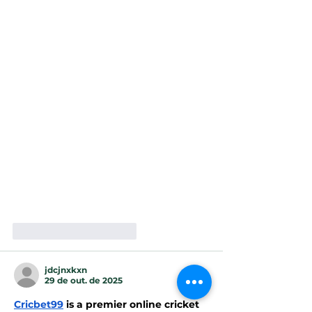
https://femaleessential.com
https://schoolboycare.com
https://leadersquality.com
https://leadersplans.com
https://personstrength.com
https://achieveplans.com
https://writeupidea.com
https://bulletinstime.com
https://newspaperglance.com
https://readfullnews.com
https://businessesgain.com
https://salesnetprofit.com
https://cryptosgems.com
Mostrar mais
Curtir
Responder
jdcjnxkxn
29 de out. de 2025
Cricbet99
 is a premier online cricket 