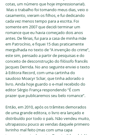
cotas, um número que hoje impressionaria!). 
 Mas o trabalho foi tomando meus dias, veio o 
casamento, vieram os filhos, e fui dedicando 
cada vez menos tempo para a escrita. Foi 
somente em 2007 que decidi terminar um 
romance que eu havia começado dois anos 
antes. De férias, fui para a casa de minha mãe 
em Patrocínio, e fiquei 15 dias praticamente 
mergulhada no texto de “A invenção do crime”, 
este sim, pensado a partir de pesquisas e do 
conceito de desconstrução do filósofo francês 
Jacques Derrida. No ano seguinte enviei o texto 
à Editora Record, com uma cartinha do 
saudoso Moacyr Scliar, que tinha adorado o 
livro. Ainda hoje guardo o e-mail recebido do 
editor Sérgio França respondendo “É com 
prazer que publicaremos seu belo romance”. 
Então, em 2010, após os trâmites demorados 
de uma grande editora, o livro era lançado e 
distribuído por todo o país. Não vendeu muito, 
ultrapassou pouco as vendas daquele primeiro 
livrinho mal feito (mas com uma capa 