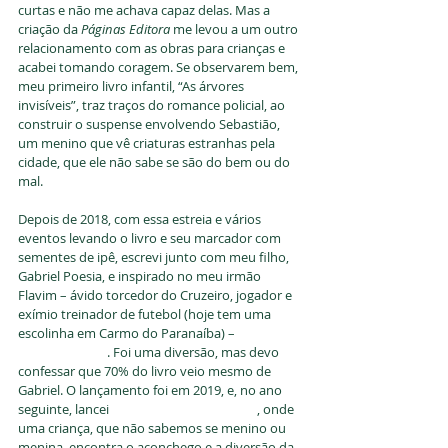
curtas e não me achava capaz delas. Mas a 
criação da 
Páginas Editora
 me levou a um outro 
relacionamento com as obras para crianças e 
acabei tomando coragem. Se observarem bem, 
meu primeiro livro infantil, “As árvores 
invisíveis”, traz traços do romance policial, ao 
construir o suspense envolvendo Sebastião, 
um menino que vê criaturas estranhas pela 
cidade, que ele não sabe se são do bem ou do 
mal. 
Depois de 2018, com essa estreia e vários 
eventos levando o livro e seu marcador com 
sementes de ipê, escrevi junto com meu filho, 
Gabriel Poesia, e inspirado no meu irmão 
Flavim – ávido torcedor do Cruzeiro, jogador e 
exímio treinador de futebol (hoje tem uma 
escolinha em Carmo do Paranaíba) – 
“Os super-
heróis da bola”
. Foi uma diversão, mas devo 
confessar que 70% do livro veio mesmo de 
Gabriel. O lançamento foi em 2019, e, no ano 
seguinte, lancei 
“Minha casa é o mundo”
, onde 
uma criança, que não sabemos se menino ou 
menina, encontra o aconchego e a diversão da 