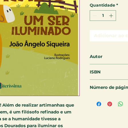
Quantidade
*
Adicionar ao 
Autor
João Ângelo Sique
ISBN
9786550793500
Número de pági
16 páginas
 Além de realizar artimanhas que
em, é um filósofo refinado e um
 se a humanidade tivesse a
ros Dourados para iluminar os