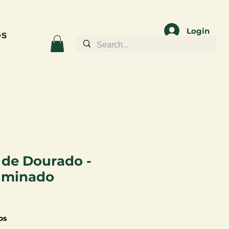
Login
OS
a de Dourado -
luminado
os