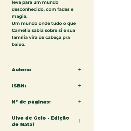
leva para um mundo
desconhecido, com fadas e
magia.
Um mundo onde tudo o que
Camélia sabia sobre si e sua
família vira de cabeça pra
baixo.
Autora:
Rafaela S. Polanczyk
ISBN:
978-65-5079-328-9
Nº de páginas:
522
Uivo de Gelo - Edição
de Natal