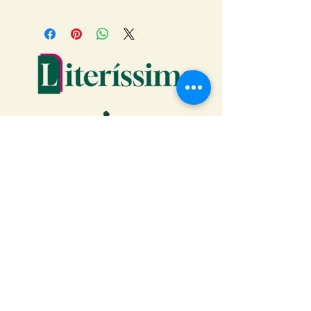
BRINDES EDIÇÃO DE NATAL:
- Marca-páginas de fada
- Poster de Volvarde, o Reino de
Gelo
- Card com arte da fada + carta
da autora
- Tudo isso dentro de uma caixa
decorada e bem natalina
COMPRA
Faça o download da Cartilha
do Autor: tudo o que você
precisa saber para publicar