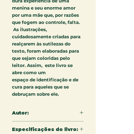
dura experiência de uma
menina e seu enorme amor
por uma mãe que, por razões
que fogem ao controle, falta.
As ilustrações,
cuidadosamente criadas para
realçarem às sutilezas do
texto, foram elaboradas para
que sejam coloridas pelo
leitor. Assim, este livro se
abre como um
espaço
de
identificação e de
cura para aqueles que se
debruça
m
sobre ele.
Autor:
Ana Luiza David Figueiredo
Especificações do livro: