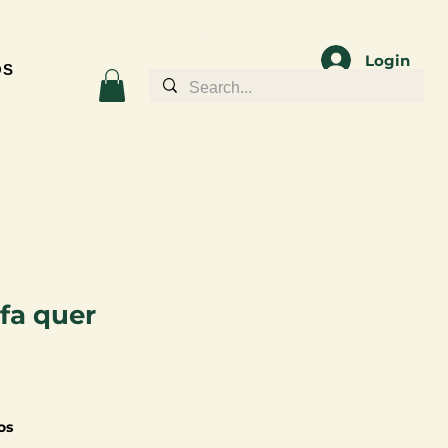
Login
OS
fa quer
os