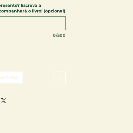
presente? Escreva a
mpanhará o livro! (opcional)
0/500
carrinho