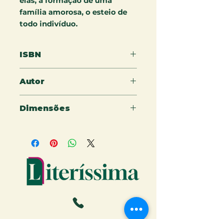
elas, a formação de uma
família amorosa, o esteio de
todo indivíduo.
ISBN
978-65-5079-308-1
Autor
Eustáquio Brandão
Dimensões
15x22cm - 200 páginas