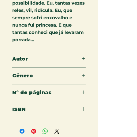
possibilidade. Eu, tantas vezes
reles, vil, ridícula. Eu, que
sempre sofri enxovalho e
nunca fui princesa. E que
tantas conheci que já levaram
porrada...
Autor
José Carlos Aragão
Gênero
Contos
Nº de páginas
138 p.
ISBN
9786550792176