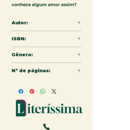
conhece algum amor assim?
Autor:
Flávia Leal
ISBN:
978-65-5079-310-4
Gênero:
Infantil
Nº de páginas:
16