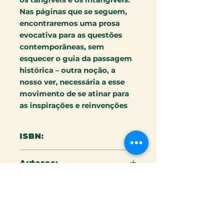
Nas páginas que se seguem,
encontraremos uma prosa
evocativa para as questões
contemporâneas, sem
esquecer o guia da passagem
histórica – outra noção, a
nosso ver, necessária a esse
movimento de se atinar para
as inspirações e reinvenções
ISBN:
978-65-5079-251-0
Autores:
Uma coletânea do Grupo de
Número de páginas:
Pesquisa “Quintais: cultura da
mídia, arte e política”
162
(CNPq/UFOP)