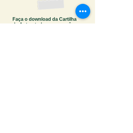
Faça o download da Cartilha
do Autor: tudo o que você
precisa saber para publicar
Receber ebook
LITERÍSSIMA EDITORA LTDA
CNPJ
25.302.122
/0001-63
Av. Dom José Gaspar, 365
Bairro Coração Eucarístico
CEP:
30535-610
- Belo Horizonte, MG ​