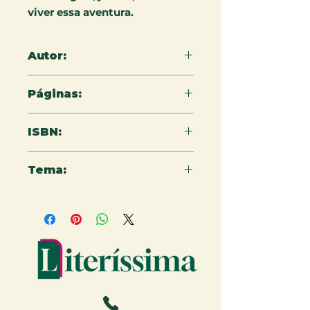
viver essa aventura.
Autor:
Maria de Fátima Las Casa
Páginas:
16
ISBN:
9786550792855
Tema:
Infantojuvenil