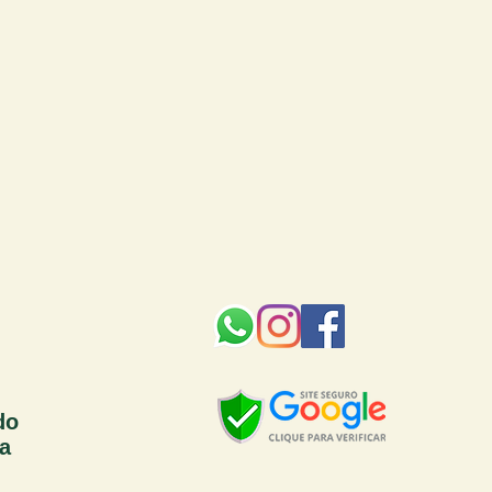
do
sa