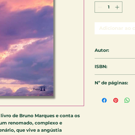
Adicionar ao 
Autor:
Bruno Marques
ISBN:
978-65-5079-117-9
Nº de páginas:
222
livro de Bruno Marques e conta os
, um renomado, complexo e
enário, que vive a angústia