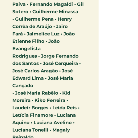
Paiva • Fernando Magaldi • Gil
Sotero • Guilherme Minassa
• Guilherme Pena • Henry
Corrêa de Araújo • Jairo
Fará • Jalmelice Luz • João
Etienne Filho • João
Evangelista
Rodrigues • Jorge Fernando
dos Santos • José Cerqueira •
José Carlos Aragão • José
Edward Lima • José Maria
Cançado
• José Maria Rabêlo • Kid
Moreira • Kiko Ferreira •
Laudeir Borges • Leida Reis •
Letícia Finamore • Luciana
Aquino • Luciana Avelino •
Luciana Tonelli • Magaly
Reinaldo