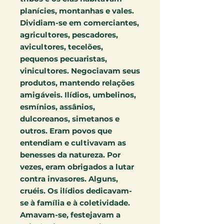
planícies, montanhas e vales.
Dividiam-se em comerciantes,
agricultores, pescadores,
avicultores, tecelões,
pequenos pecuaristas,
vinicultores. Negociavam seus
produtos, mantendo relações
amigáveis. Ilídios, umbelinos,
esmínios, assânios,
dulcoreanos, simetanos e
outros. Eram povos que
entendiam e cultivavam as
benesses da natureza. Por
vezes, eram obrigados a lutar
contra invasores. Alguns,
cruéis. Os ilídios dedicavam-
se à família e à coletividade.
Amavam-se, festejavam a