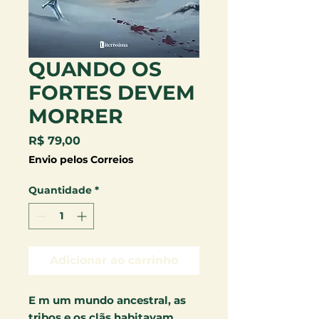
QUANDO OS
FORTES DEVEM
MORRER
Preço
R$ 79,00
Envio pelos Correios
Quantidade
*
Adicionar ao carrinho
E m um mundo ancestral, as
tribos e os clãs habitavam