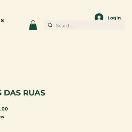
Login
OS
 DAS RUAS
Preço
2,00
l
promocional
os