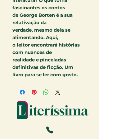
literatura? O que torna
fascinantes os contos
de George Borten é a sua
relativação da
verdade, mesmo dela se
alimentando. Aqui,
o leitor encontrará histórias
com nuances de
realidade e pinceladas
definitivas de ficção. Um
livro para se ler com gosto.