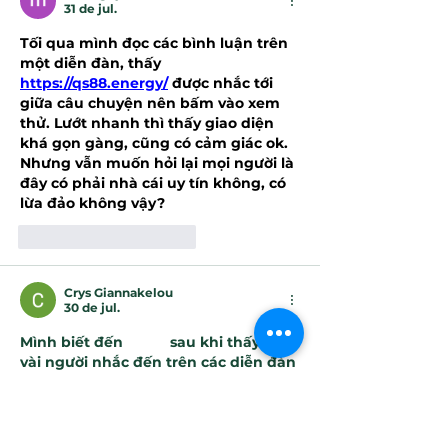
31 de jul.
Tối qua mình đọc các bình luận trên 
một diễn đàn, thấy 
https://qs88.energy/
được nhắc tới 
giữa câu chuyện nên bấm vào xem 
thử. Lướt nhanh thì thấy giao diện 
khá gọn gàng, cũng có cảm giác ok. 
Nhưng vẫn muốn hỏi lại mọi người là 
đây có phải nhà cái uy tín không, có 
lừa đảo không vậy?
Curtir
Responder
Crys Giannakelou
30 de jul.
Mình biết đến 
QS88
 sau khi thấy một 
vài người nhắc đến trên các diễn đàn 
nên vào xem thử để tham khảo. Trải 
nghiệm ban đầu của mình chủ yếu 
là quan sát giao diện và cách bố trí 
các mục trên trang. Theo cảm nhận 