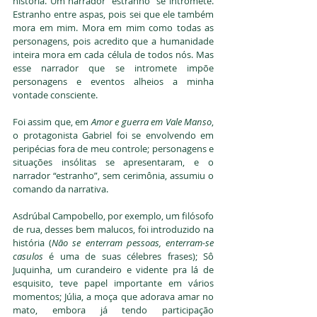
história. Um narrador “estranho” se intromete. 
Estranho entre aspas, pois sei que ele também 
mora em mim. Mora em mim como todas as 
personagens, pois acredito que a humanidade 
inteira mora em cada célula de todos nós. Mas 
esse narrador que se intromete impõe 
personagens e eventos alheios a minha 
vontade consciente. 
Foi assim que, em 
Amor e guerra em Vale Manso
, 
o protagonista Gabriel foi se envolvendo em 
peripécias fora de meu controle; personagens e 
situações insólitas se apresentaram, e o 
narrador “estranho”, sem cerimônia, assumiu o 
comando da narrativa. 
Asdrúbal Campobello, por exemplo, um filósofo 
de rua, desses bem malucos, foi introduzido na 
história (
Não se enterram pessoas, enterram-se 
casulos 
é uma de suas célebres frases); Sô 
Juquinha, um curandeiro e vidente pra lá de 
esquisito, teve papel importante em vários 
momentos; Júlia, a moça que adorava amar no 
mato, embora já tendo participação 