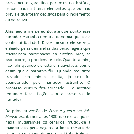
previamente garantida por mim na história, 
trouxe para a trama elementos que eu não 
previa e que foram decisivos para o incremento 
da narrativa. 
Aliás, agora me pergunto: até que ponto esse 
narrador estranho tem a autonomia que a ele 
venho atribuindo? Talvez mesmo ele se veja 
enleado pelas demandas das personagens que 
reivindicam participação na história. Mas, se 
isso ocorre, o problema é dele. Quanto a mim, 
fico feliz quando ele está em atividade, pois é 
assim que a narrativa flui. Quando me sinto 
travado em minha escrita, já sei: fui 
abandonado pelo narrador estranho. O 
processo criativo fica truncado. É o escritor 
tentando fazer ficção sem a presença do 
narrador. 
Da primeira versão de 
Amor e guerra em Vale 
Manso
, escrita nos anos 1980, não restou quase 
nada; mudaram-se os cenários, mudou-se a 
maioria das personagens, a linha mestra da 
trama e, consequentemente, o título. Hoje sei 