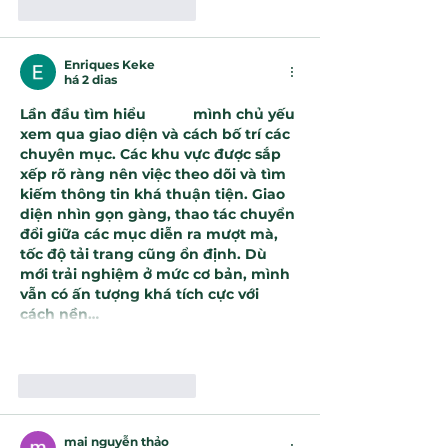
Curtir
Responder
Enriques Keke
há 2 dias
Lần đầu tìm hiểu 
NK88
 mình chủ yếu 
xem qua giao diện và cách bố trí các 
chuyên mục. Các khu vực được sắp 
xếp rõ ràng nên việc theo dõi và tìm 
kiếm thông tin khá thuận tiện. Giao 
diện nhìn gọn gàng, thao tác chuyển 
đổi giữa các mục diễn ra mượt mà, 
tốc độ tải trang cũng ổn định. Dù 
mới trải nghiệm ở mức cơ bản, mình 
vẫn có ấn tượng khá tích cực với 
cách nền…
Mostrar mais
Curtir
Responder
mai nguyễn thảo