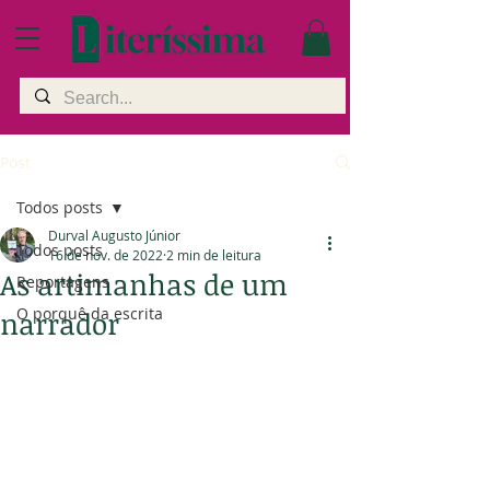
Post
Todos posts
Durval Augusto Júnior
Todos posts
16 de nov. de 2022
2 min de leitura
As artimanhas de um
Reportagens
O porquê da escrita
narrador