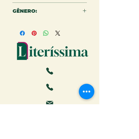
978-65-5079-174-2
GÊNERO:
Romance
Faça o download da Cartilha
do Autor: tudo o que você