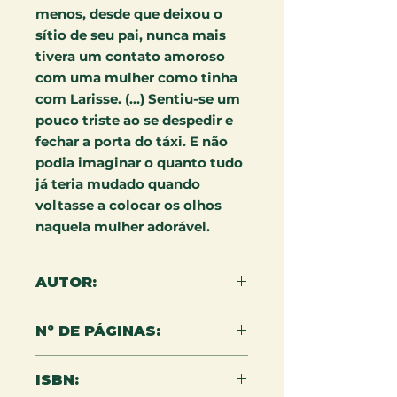
menos, desde que deixou o
sítio de seu pai, nunca mais
tivera um contato amoroso
com uma mulher como tinha
com Larisse. (…) Sentiu-se um
pouco triste ao se despedir e
fechar a porta do táxi. E não
podia imaginar o quanto tudo
já teria mudado quando
voltasse a colocar os olhos
naquela mulher adorável.
AUTOR:
Alexandre Semedo de Oliveira
Nº DE PÁGINAS:
352
ISBN: