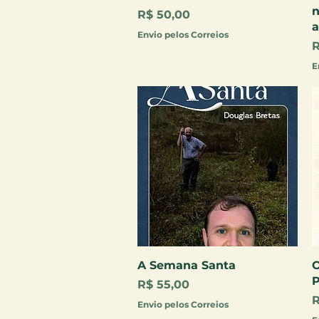
n
Preço
R$ 50,00
a
Envio pelos Correios
P
R
E
Visualização rápida
A Semana Santa
Preço
R$ 55,00
P
R
Envio pelos Correios