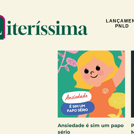
LANÇAME
PNLD
Visualização rápida
Ansiedade é sim um papo
P
sério