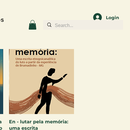
Login
OS
Visualização rápida
a
En - lutar pela memória:
o
uma escrita