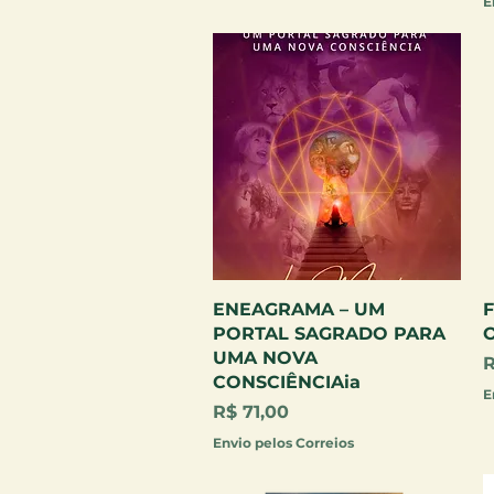
E
Visualização rápida
ENEAGRAMA – UM
F
PORTAL SAGRADO PARA
UMA NOVA
P
R
CONSCIÊNCIAia
E
Preço
R$ 71,00
Envio pelos Correios