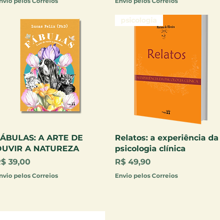
nvio pelos Correios
Envio pelos Correios
psicologia
Visualização rápida
Visualização rápida
ÁBULAS: A ARTE DE
Relatos: a experiência da
OUVIR A NATUREZA
psicologia clínica
reço
Preço
$ 39,00
R$ 49,90
nvio pelos Correios
Envio pelos Correios