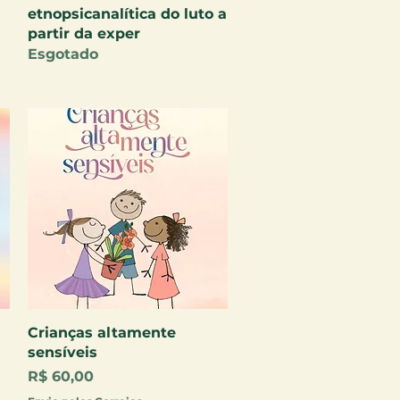
etnopsicanalítica do luto a
partir da exper
Esgotado
Visualização rápida
Crianças altamente
sensíveis
Preço
R$ 60,00