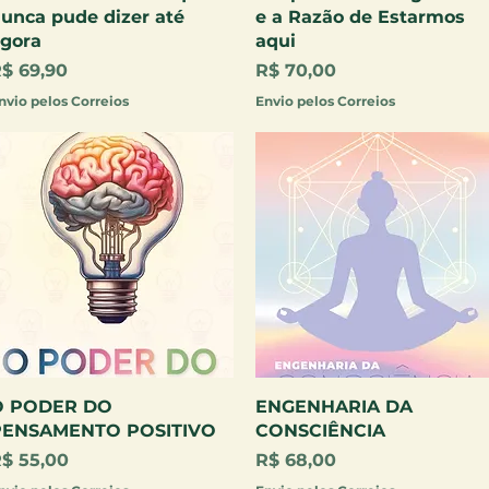
unca pude dizer até
e a Razão de Estarmos
gora
aqui
reço
Preço
$ 69,90
R$ 70,00
nvio pelos Correios
Envio pelos Correios
Visualização rápida
Visualização rápida
O PODER DO
ENGENHARIA DA
PENSAMENTO POSITIVO
CONSCIÊNCIA
reço
Preço
$ 55,00
R$ 68,00