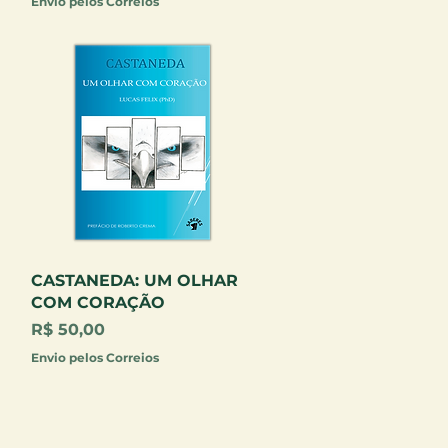
Envio pelos Correios
Visualização rápida
CASTANEDA: UM OLHAR
COM CORAÇÃO
Preço
R$ 50,00
Envio pelos Correios