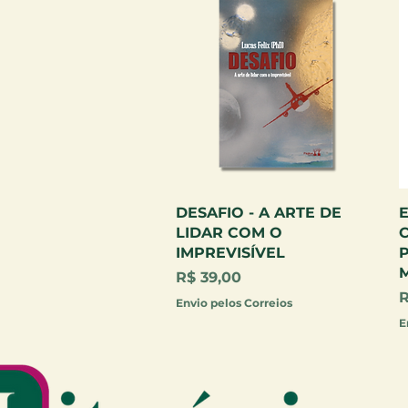
Visualização rápida
DESAFIO - A ARTE DE
LIDAR COM O
C
IMPREVISÍVEL
P
Preço
R$ 39,00
P
R
Envio pelos Correios
E