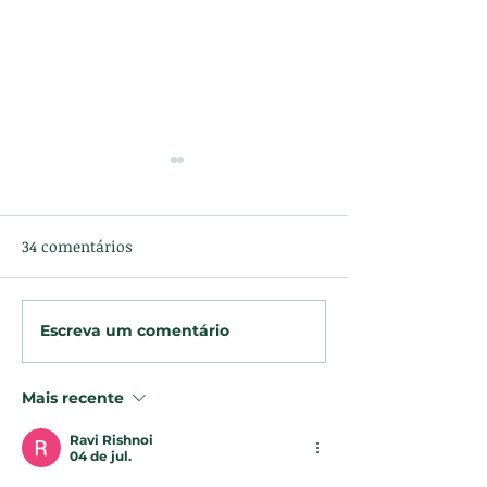
34 comentários
Escreva um comentário
Causos e pães de queijo
As artimanhas
recheados de uai, sô!
narrador
Mais recente
Ravi Rishnoi
04 de jul.