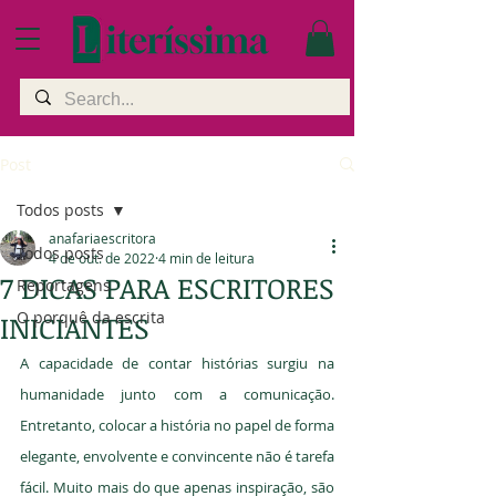
Post
Todos posts
anafariaescritora
Todos posts
4 de out. de 2022
4 min de leitura
7 DICAS PARA ESCRITORES
Reportagens
O porquê da escrita
INICIANTES
A capacidade de contar histórias surgiu na 
humanidade junto com a comunicação. 
Entretanto, colocar a história no papel de forma 
elegante, envolvente e convincente não é tarefa 
fácil. Muito mais do que apenas inspiração, são 