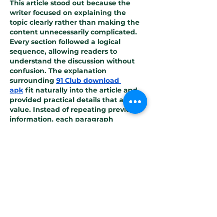
This article stood out because the 
writer focused on explaining the 
topic clearly rather than making the 
content unnecessarily complicated. 
Every section followed a logical 
sequence, allowing readers to 
understand the discussion without 
confusion. The explanation 
surrounding 
91 Club download 
apk
 fit naturally into the article and 
provided practical details that added 
value. Instead of repeating previous 
information, each paragraph 
introduced something new that kept 
the content interesting. Toward the 
final section, 
91 Club download 
apk
 was mentioned again with more 
context…
Mostrar mais
Curtir
Responder